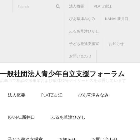
Skip
法人概要
PLATZ古江
to
ぴあ草津みなみ
KANAL新井口
content
ふるあ草津ひがし
子ども発達支援室
お知らせ
お問い合わせ
一般社団法人青少年自立支援フォーラム
広島市で相談支援事業および放課後等デイサービスを運営しています
法人概要
PLATZ古江
ぴあ草津みなみ
KANAL新井口
ふるあ草津ひがし
子ども発達支援室
お知らせ
お問い合わせ