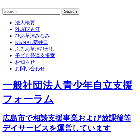
Skip
to
content
法人概要
PLATZ古江
ぴあ草津みなみ
KANAL新井口
ふるあ草津ひがし
子ども発達支援室
お知らせ
お問い合わせ
一般社団法人青少年自立支援
フォーラム
広島市で相談支援事業および放課後等
デイサービスを運営しています