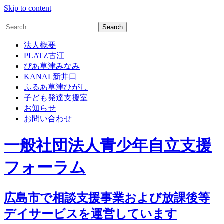
Skip to content
法人概要
PLATZ古江
ぴあ草津みなみ
KANAL新井口
ふるあ草津ひがし
子ども発達支援室
お知らせ
お問い合わせ
一般社団法人青少年自立支援
フォーラム
広島市で相談支援事業および放課後等
デイサービスを運営しています