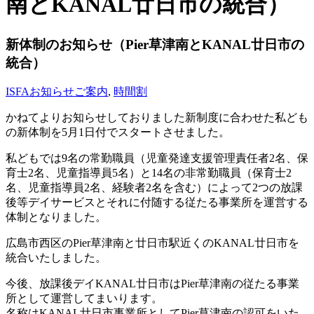
南とKANAL廿日市の統合）
新体制のお知らせ（Pier草津南とKANAL廿日市の
統合）
ISFA
お知らせ
ご案内
,
時間割
かねてよりお知らせしておりました新制度に合わせた私ども
の新体制を5月1日付でスタートさせました。
私どもでは9名の常勤職員（児童発達支援管理責任者2名、保
育士2名、児童指導員5名）と14名の非常勤職員（保育士2
名、児童指導員2名、経験者2名を含む）によって2つの放課
後等デイサービスとそれに付随する従たる事業所を運営する
体制となりました。
広島市西区のPier草津南と廿日市駅近くのKANAL廿日市を
統合いたしました。
今後、放課後デイKANAL廿日市はPier草津南の従たる事業
所として運営してまいります。
名称はKANAL廿日市事業所としてPier草津南の認可をいた