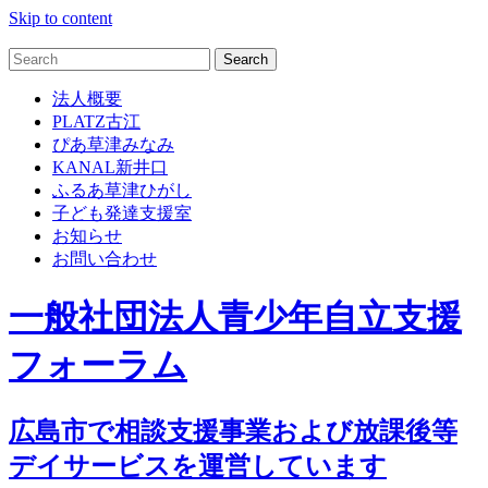
Skip to content
法人概要
PLATZ古江
ぴあ草津みなみ
KANAL新井口
ふるあ草津ひがし
子ども発達支援室
お知らせ
お問い合わせ
一般社団法人青少年自立支援
フォーラム
広島市で相談支援事業および放課後等
デイサービスを運営しています