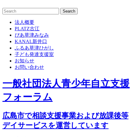
Skip
to
content
法人概要
PLATZ古江
ぴあ草津みなみ
KANAL新井口
ふるあ草津ひがし
子ども発達支援室
お知らせ
お問い合わせ
一般社団法人青少年自立支援
フォーラム
広島市で相談支援事業および放課後等
デイサービスを運営しています