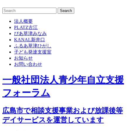
Skip
to
content
法人概要
PLATZ古江
ぴあ草津みなみ
KANAL新井口
ふるあ草津ひがし
子ども発達支援室
お知らせ
お問い合わせ
一般社団法人青少年自立支援
フォーラム
広島市で相談支援事業および放課後等
デイサービスを運営しています