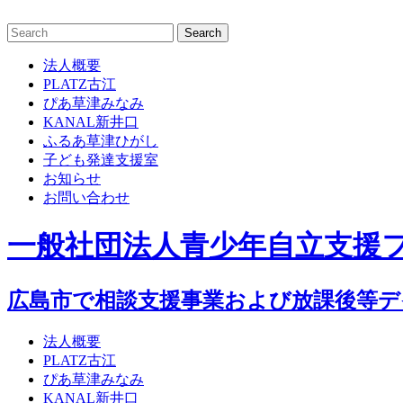
Skip
to
content
法人概要
PLATZ古江
ぴあ草津みなみ
KANAL新井口
ふるあ草津ひがし
子ども発達支援室
お知らせ
お問い合わせ
一般社団法人青少年自立支援
広島市で相談支援事業および放課後等
法人概要
PLATZ古江
ぴあ草津みなみ
KANAL新井口