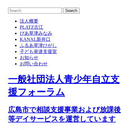
Skip
to
content
法人概要
PLATZ古江
ぴあ草津みなみ
KANAL新井口
ふるあ草津ひがし
子ども発達支援室
お知らせ
お問い合わせ
一般社団法人青少年自立支
援フォーラム
広島市で相談支援事業および放課後
等デイサービスを運営しています